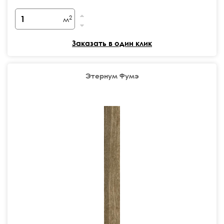
2
м
Заказать в один клик
Этернум Фумэ