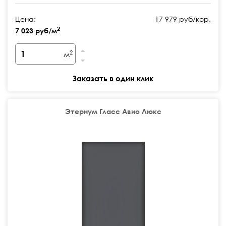
Цена:
17 979 руб/кор.
2
7 023 руб/м
2
м
Заказать в один клик
Этернум Гласс Авио Люкс