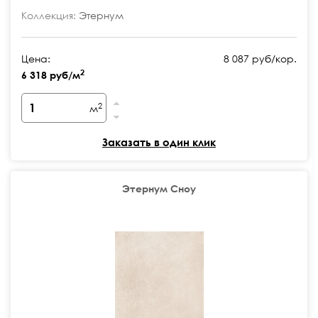
Коллекция:
Этернум
Цена:
8 087 руб/кор.
2
6 318 руб/м
2
м
Заказать в один клик
Этернум Сноу