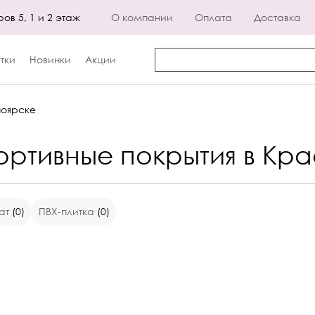
ров 5, 1 и 2 этаж
О компании
Оплата
Доставка
тки
Новинки
Акции
ноярске
ортивные покрытия в Кр
ат
(0)
ПВХ-плитка
(0)