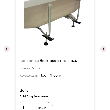
Материал:
Нержавеющая сталь
Ма
Бренд:
Vitra
Бр
Коллекция:
Neon (Неон)
Ко
Цена:
Це
6 416 руб/компл.
7 
компл.