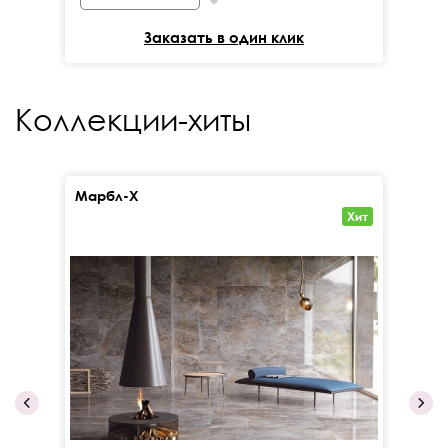
Заказать в один клик
Коллекции-хиты
Марбл-Х
Кал
Хит