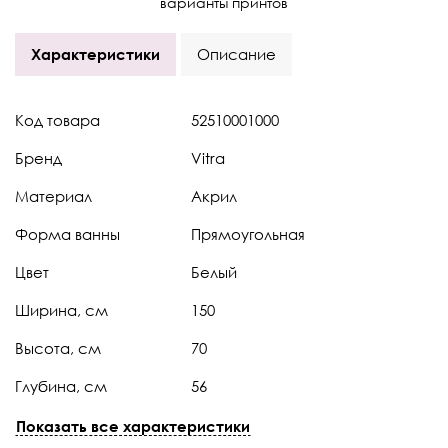
варианты принтов
Характеристики
Описание
Код товара
52510001000
Бренд
Vitra
Материал
Акрил
Форма ванны
Прямоугольная
Цвет
Белый
Ширина, см
150
Высота, см
70
Глубина, см
56
Страна
Турция
Показать все характеристики