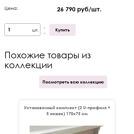
Коллекция
Neon (Неон)
Цена:
26 790 руб/шт.
Расположение слива
Сбоку
шт.
Купить
Похожие товары из
коллекции
Посмотреть всю коллекцию
Установочный комплект (2 U-профиля +
Ус
5 ножек) 170x75 см