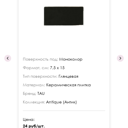
Поверхность под:
Моноколор
По
Формат, см:
7,5 x 15
Фо
Тип поверхности:
Глянцевая
Ти
Материал:
Керамическая плитка
Ма
Бренд:
TAU
Бр
Коллекция:
Antique (Антик)
Ко
Цена:
Це
24 руб/шт.
24