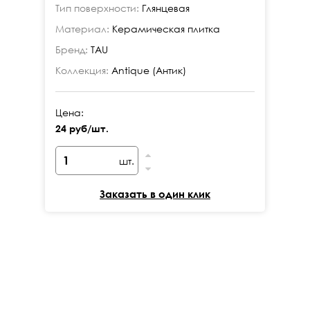
Тип поверхности:
Глянцевая
Ти
Материал:
Керамическая плитка
Ма
Бренд:
TAU
Бр
Коллекция:
Antique (Антик)
Ко
Цена:
Це
24 руб/шт.
24
шт.
Заказать в один клик