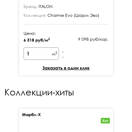
Бренд:
ITALON
Бр
Коллекция:
Charme Evo (Шарм Эво)
Ко
Цена:
Це
9 098 руб/кор.
2
6 318 руб/м
6 
2
м
Заказать в один клик
Коллекции-хиты
Марбл-Х
Кал
Хит