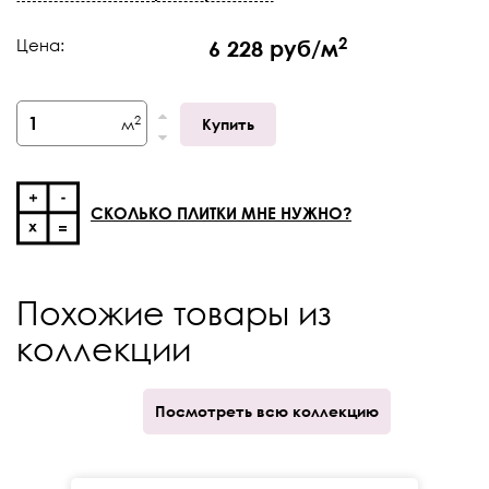
Штук в коробке
2
2
Цена:
6 228 руб/м
Тип поверхности
Глянцевая
Фактический размер,
595 х 1193
мм
2
м
Купить
Толщина
9 мм
Край
Ректификат
СКОЛЬКО ПЛИТКИ МНЕ НУЖНО?
Кратность отпуска
кор.
Количество принтов
30
Похожие товары из
V-Shade
V3
коллекции
Посмотреть всю коллекцию