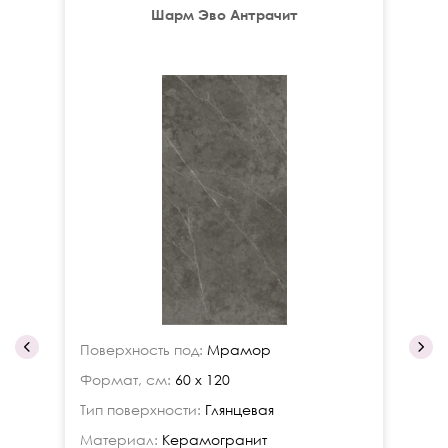
Шарм Эво Антрачит
Поверхность под:
Мрамор
По
Формат, см:
60 x 120
Фо
Тип поверхности:
Глянцевая
Ти
Материал:
Керамогранит
Ма