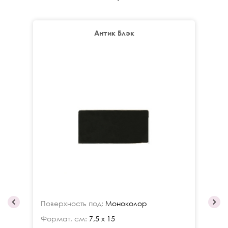
Антик Блэк
Поверхность под:
Моноколор
По
Формат, см:
7,5 x 15
Фо