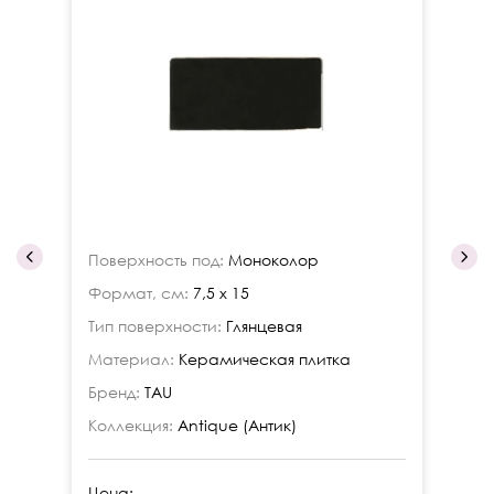
Поверхность под:
Моноколор
По
Формат, см:
7,5 x 15
Фо
Тип поверхности:
Глянцевая
Ти
Материал:
Керамическая плитка
Ма
Бренд:
TAU
Бр
Коллекция:
Antique (Антик)
Ко
Цена:
Це