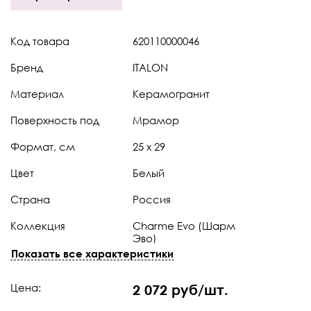
Код товара
620110000046
Бренд
ITALON
Материал
Керамогранит
Поверхность под
Мрамор
Формат, см
25 x 29
Цвет
Белый
Страна
Россия
Коллекция
Charme Evo (Шарм
Эво)
Показать все характеристики
Штук в коробке
10
Цена:
2 072 руб/шт.
Тип поверхности
Патинированная