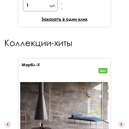
шт.
Заказать в один клик
Коллекции-хиты
Марбл-Х
Кал
Хит