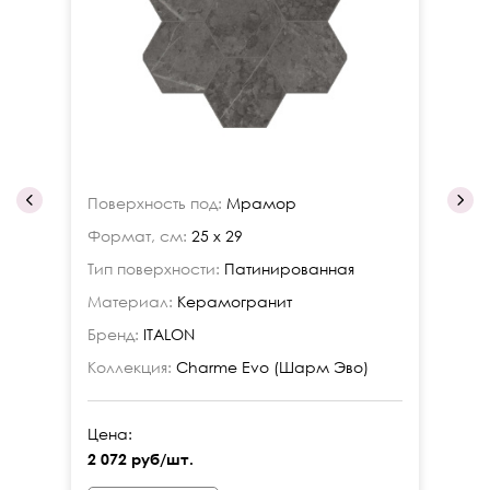
Поверхность под:
Мрамор
По
Формат, см:
25 x 29
Фо
Тип поверхности:
Патинированная
Ти
Материал:
Керамогранит
Ма
Бренд:
ITALON
Бр
Коллекция:
Charme Evo (Шарм Эво)
Ко
Цена:
Це
2 072 руб/шт.
2 