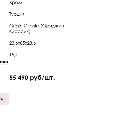
Хром
Турция
Origin Classic (Ориджин
Классик)
23,6х85х23,6
15,1
ики
12
55 490 руб/шт.
Вентельное
ть