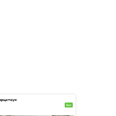
арцстоун
Фьямма
Хит