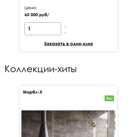
Цена:
Це
60 000 руб/
50
Заказать в один клик
Коллекции-хиты
Марбл-Х
Кал
Хит