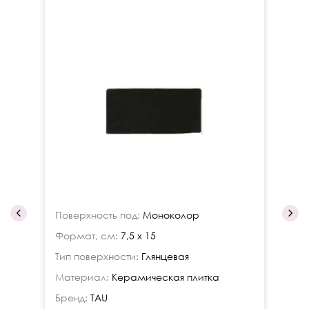
Поверхность под:
Моноколор
По
Формат, см:
7,5 x 15
Фо
Тип поверхности:
Глянцевая
Ти
Материал:
Керамическая плитка
Ма
Бренд:
TAU
Бр