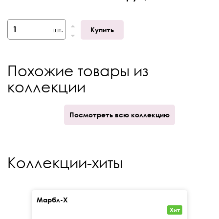
Габариты (ШхГхВ)
40х20х40
шт.
Купить
Отверстие под
Скрытое
смеситель
Похожие товары из
коллекции
Посмотреть всю коллекцию
Коллекции-хиты
Марбл-Х
Кал
Хит