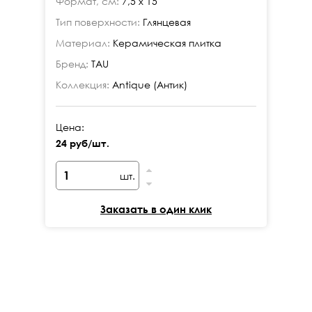
Формат, см:
7,5 x 15
Фо
Тип поверхности:
Глянцевая
Ти
Материал:
Керамическая плитка
Ма
Бренд:
TAU
Бр
Коллекция:
Antique (Антик)
Ко
Цена:
Це
24 руб/шт.
24
шт.
Заказать в один клик