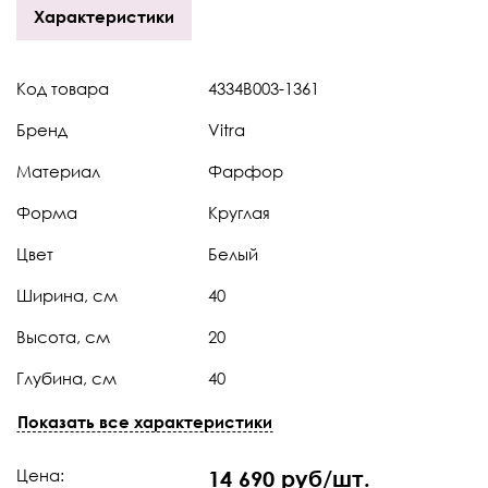
Характеристики
Код товара
4334B003-1361
Бренд
Vitra
Материал
Фарфор
Форма
Круглая
Цвет
Белый
Ширина, см
40
Высота, см
20
Глубина, см
40
Страна
Турция
Показать все характеристики
Коллекция
Water Jewels (Вотер
Цена:
14 690 руб/шт.
Джуолс)