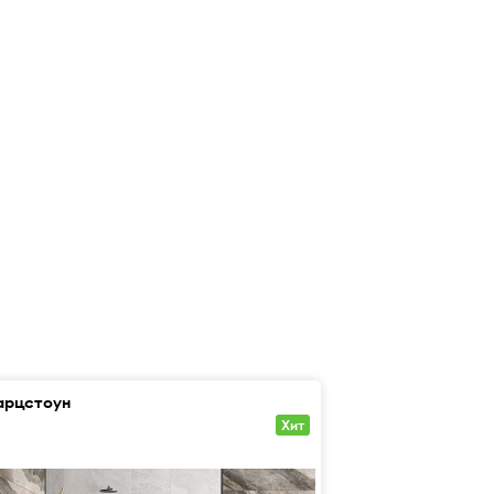
арцстоун
Фьямма
Хит