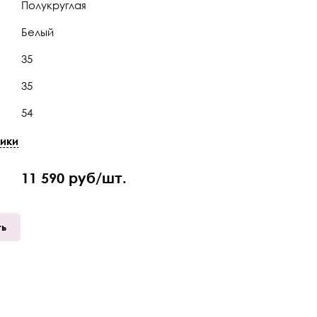
Полукруглая
Белый
35
35
54
Турция
ики
Mia (Мия)
11 590 руб/шт.
35х54х35
Да
ть