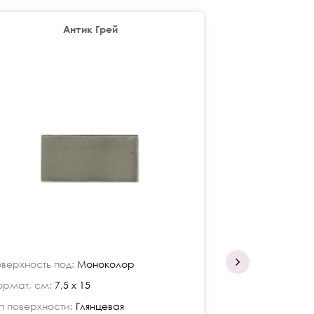
Антик Грей
верхность под:
Моноколор
Поверхность по
рмат, см:
7,5 x 15
Формат, см:
7,5
п поверхности:
Глянцевая
Тип поверхност