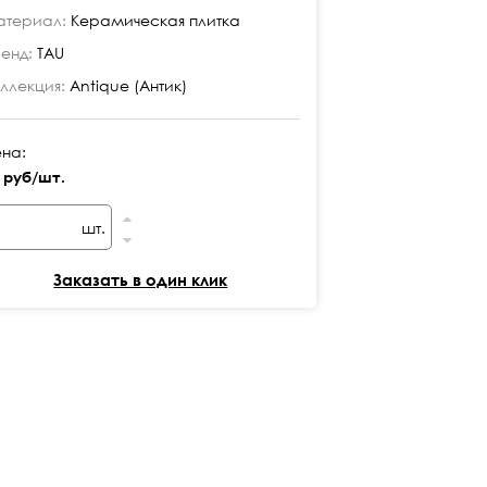
териал:
Керамическая плитка
Материал:
Кера
енд:
TAU
Бренд:
TAU
ллекция:
Antique (Антик)
Коллекция:
Anti
на:
Цена:
 руб/шт.
24 руб/шт.
шт.
шт
Заказать в один клик
Заказ