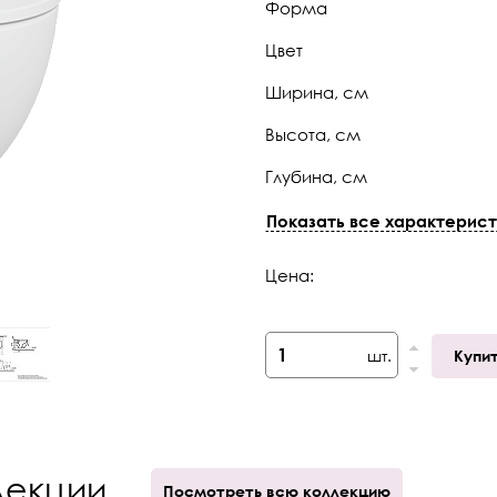
Форма
Цвет
Ширина, см
Высота, см
Глубина, см
Страна
Показать все характерист
Коллекция
Цена:
Габариты (ШхГхВ)
Безободковый
шт.
Купи
лекции
Посмотреть всю коллекцию