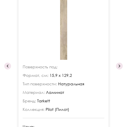
Поверхность под:
По
Формат, см:
15,9 x 129,2
Фо
Тип поверхности:
Натуральная
Ти
Материал:
Ламинат
Ма
Бренд:
Tarkett
Бр
Коллекция:
Pilot (Пилот)
Ко
Цена:
Це