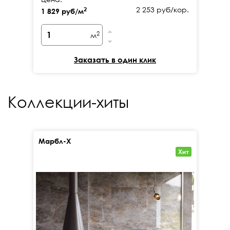
2 253 руб/кор.
2
1 829 руб/м
1 
2
м
Заказать в один клик
Коллекции-хиты
Марбл-Х
Кал
Хит