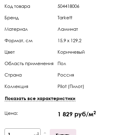
Код товара
504418006
Бренд
Tarkett
Материал
Ламинат
Формат, см
15,9 x 129,2
Цвет
Коричневый
Область применения
Пол
Страна
Россия
Коллекция
Pilot (Пилот)
Штук в коробке
6
Показать все характеристики
Тип поверхности
Натуральная
2
Цена:
1 829 руб/м
Толщина
10 мм
Класс
34
2
м
Купить