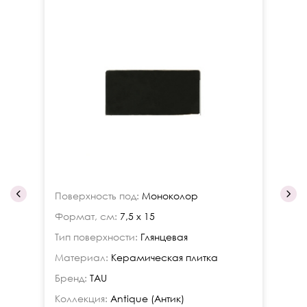
Поверхность под:
Моноколор
По
Формат, см:
7,5 x 15
Фо
Тип поверхности:
Глянцевая
Ти
Материал:
Керамическая плитка
Ма
Бренд:
TAU
Бр
Коллекция:
Antique (Антик)
Ко