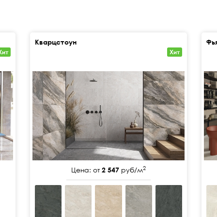
Кварцстоун
Фь
Хит
Хит
2
Цена: от
2 547
руб/м