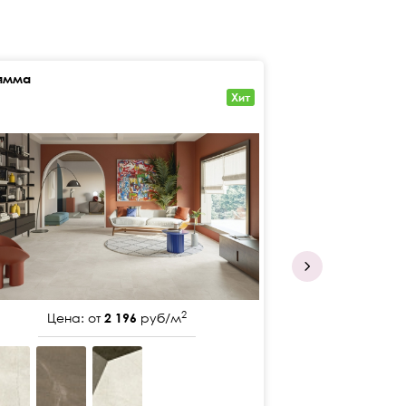
ямма
Сан Сиро
Хит
2
Цена: от
2 196
руб/м
Цена: