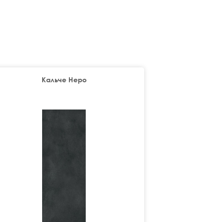
Кальче Неро
К