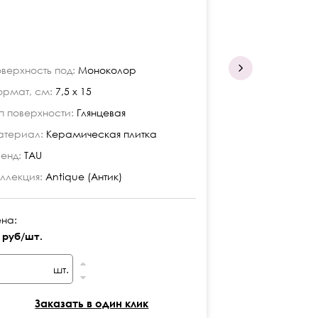
верхность под:
Моноколор
Поверхность по
рмат, см:
7,5 x 15
Формат, см:
7,5
п поверхности:
Глянцевая
Тип поверхност
териал:
Керамическая плитка
Материал:
Кера
енд:
TAU
Бренд:
TAU
ллекция:
Antique (Антик)
Коллекция:
Anti
на:
Цена:
 руб/шт.
24 руб/шт.
шт.
шт
Заказать в один клик
Заказ