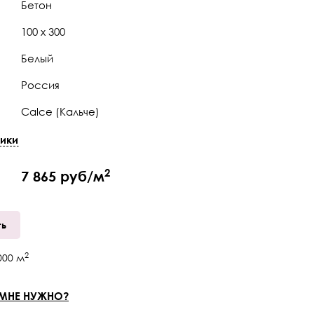
Бетон
100 x 300
Белый
Россия
Calce (Кальче)
Натуральная
ики
5,6 мм
2
7 865 руб/м
Ректификат
шт.
ть
R10
2
000
м
B
 МНЕ НУЖНО?