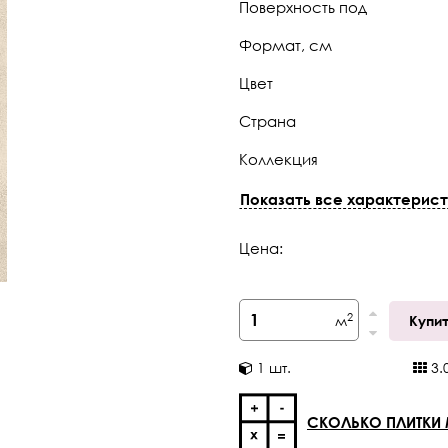
Поверхность под
Формат, см
Цвет
Страна
Коллекция
Тип поверхности
Показать все характерист
Толщина
Цена:
Край
Кратность отпуска
2
м
Купи
Скользимость в обуви
1
шт.
3.
Скользимость без обуви
СКОЛЬКО ПЛИТКИ