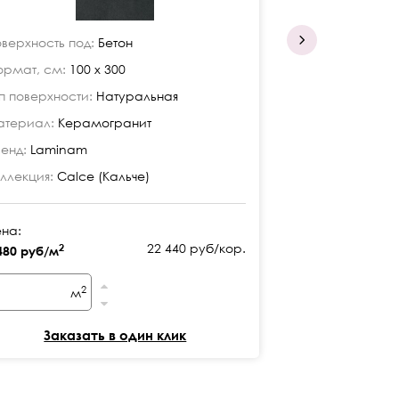
верхность под:
Бетон
Поверхность по
рмат, см:
100 x 300
Формат, см:
10
п поверхности:
Натуральная
Тип поверхност
териал:
Керамогранит
Материал:
Кер
енд:
Laminam
Бренд:
Lamina
ллекция:
Calce (Кальче)
Коллекция:
Calc
на:
Цена:
22 440 руб/кор.
2
2
480 руб/м
7 320 руб/м
2
м
м
Заказать в один клик
Заказ