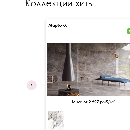
Коллекции-хиты
Марбл-Х
2
Цена: от
2 927
руб/м