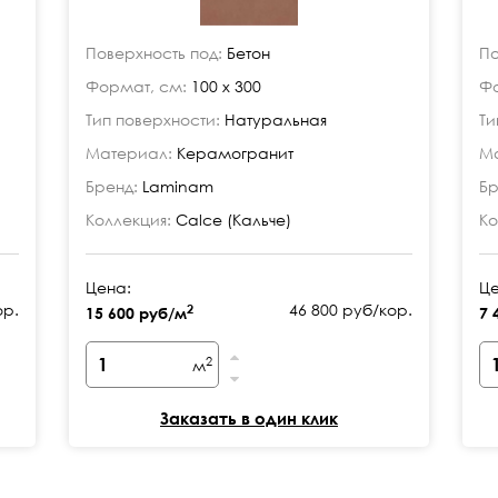
Поверхность под:
Бетон
По
Формат, см:
100 x 300
Фо
Тип поверхности:
Натуральная
Ти
Материал:
Керамогранит
Ма
Бренд:
Laminam
Бр
Коллекция:
Calce (Кальче)
Ко
Цена:
Це
ор.
46 800 руб/кор.
2
15 600 руб/м
7 
2
м
Заказать в один клик