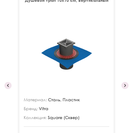
Душевой трап 10x10 см, вертикальный
Материал:
Сталь, Пластик
Ма
Бренд:
Vitra
Бр
Коллекция:
Square (Сквер)
Ко