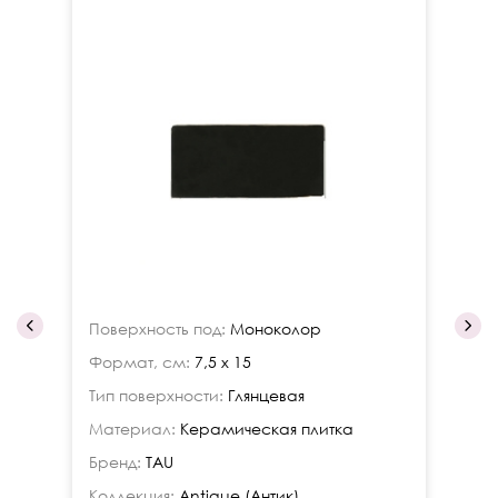
Поверхность под:
Моноколор
По
Формат, см:
7,5 x 15
Фо
Тип поверхности:
Глянцевая
Ти
Материал:
Керамическая плитка
Ма
Бренд:
TAU
Бр
Коллекция:
Antique (Антик)
Ко