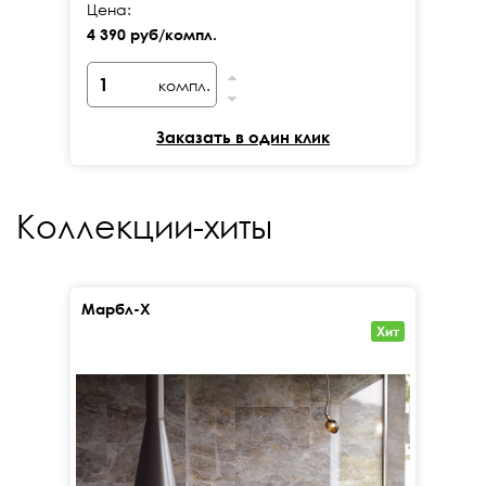
Цена:
Це
4 390 руб/компл.
6 
компл.
Заказать в один клик
Коллекции-хиты
Марбл-Х
Кал
Хит