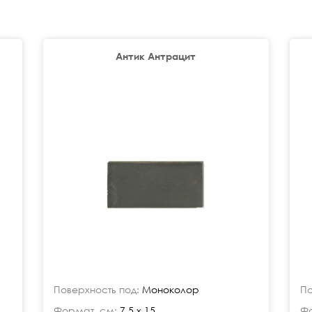
Антик Антрацит
Поверхность под:
Моноколор
По
Формат, см:
7,5 x 15
Фо