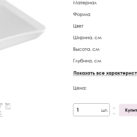
Материал
Форма
Цвет
Ширина, см
Высота, см
Глубина, см
Страна
Показать все характерист
Коллекция
Цена:
Габариты (ШхГхВ)
Отверстие под смеситель
шт.
Купи