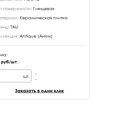
п поверхности:
Глянцевая
Тип поверхност
териал:
Керамическая плитка
Материал:
Кера
енд:
TAU
Бренд:
TAU
ллекция:
Antique (Антик)
Коллекция:
Anti
на:
Цена:
 руб/шт.
24 руб/шт.
шт.
шт
Заказать в один клик
Заказ