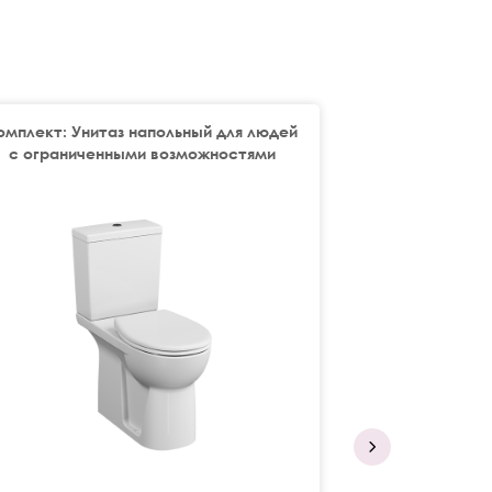
омплект: Унитаз напольный для людей
Унитаз подвесн
с ограниченными возможностями
с сиденьем дл
во